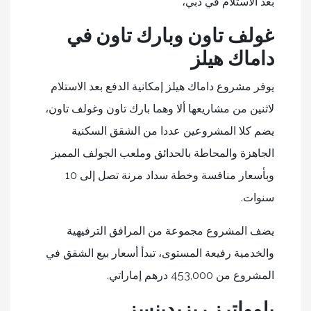
بعد الاستلام في دبي،
غولف تاون وبارك تاون في
داماك هيلز
يوفر مشروع داماك هيلز إمكانية الدفع بعد الاستلام
لاثنين من مشاريعها ألا وهما بارك تاون وغولف تاون،
يضم كلا المشروعين عددا من الشقق السكنية
الجاهزة والمحاطة بالحدائق وملعب الجولف المميز
وبأسعار منافسة وخطة سداد مرنة تصل إلى 10
سنوات.
يضف المشروع مجموعة من المرافق الترفيهية
والخدمية رفيعة المستوى، تبدأ أسعار بيع الشقق في
المشروع من 453,000 درهم إماراتي.
بلوواترز ريزيدينسز